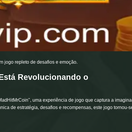
 jogo repleto de desafios e emoção.
Está Revolucionando o
"MadHitMrCoin", uma experiência de jogo que captura a imagin
ca de estratégia, desafios e recompensas, este jogo tornou-s