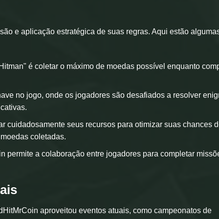
 e aplicação estratégica de suas regras. Aqui estão alguma
"Hitman" é coletar o máximo de moedas possível enquanto comp
ve no jogo, onde os jogadores são desafiados a resolver eni
cativas.
r cuidadosamente seus recursos para otimizar suas chances 
e moedas coletadas.
 permite a colaboração entre jogadores para completar missõ
ais
adHitMrCoin aproveitou eventos atuais, como campeonatos de