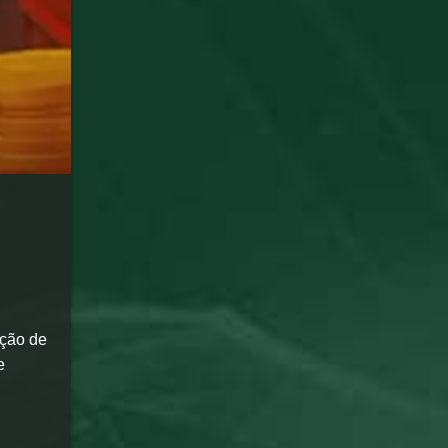
ação de
e