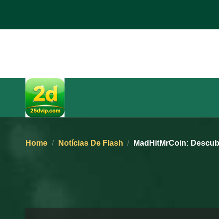
Ir
para
o
conteúdo
Home
/
Notícias De Flash
/
MadHitMrCoin: Descubr