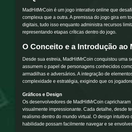
MadHitMrCoin é um jogo interativo online que desaf
complexa que a outra. A premissa do jogo gira em to
digitais, tudo isso enquanto administra recursos lim
representando etapas críticas dentro do jogo.
O Conceito e a Introdução a
Desde sua estreia, MadHitMrCoin conquistou uma só
assumem o papel de personagens conhecidos como "H
armadilhas e adversários. A integração de elemento
complexidade e estratégia, exigindo que os jogad
Gráficos e Design
Os desenvolvedores de MadHitMrCoin capricharam n
visualmente impressionante. Cada detalhe, desde te
realismo dentro do mundo virtual. O design intuitivo
habilidade possam facilmente navegar e se envolver