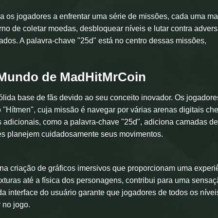
ia os jogadores a enfrentar uma série de missões, cada uma ma
rno de coletar moedas, desbloquear níveis e lutar contra advers
itados. A palavra-chave "25d" está no centro dessas missões,
o Mundo de MadHitMrCoin
lida base de fãs devido ao seu conceito inovador. Os jogadore
ítmen", cuja missão é navegar por várias arenas digitais che
s adicionais, como a palavra-chave "25d", adiciona camadas de
ores planejem cuidadosamente seus movimentos.
a criação de gráficos imersivos que proporcionam uma experi
xturas até a física dos personagens, contribui para uma sensa
 da interface do usuário garante que jogadores de todos os nívei
 no jogo.