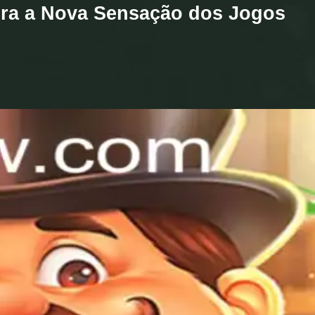
bra a Nova Sensação dos Jogos