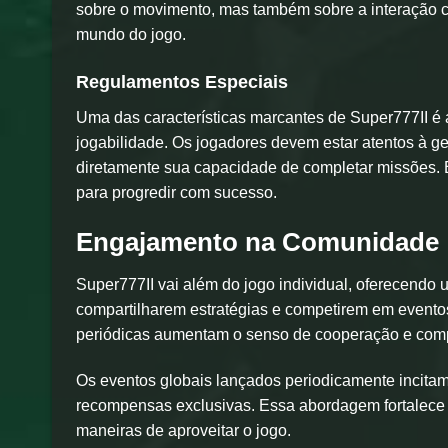
sobre o movimento, mas também sobre a interação 
mundo do jogo.
Regulamentos Especiais
Uma das características marcantes de Super777II é
jogabilidade. Os jogadores devem estar atentos à g
diretamente sua capacidade de completar missões. 
para progredir com sucesso.
Engajamento na Comunidade
Super777II vai além do jogo individual, oferecendo 
compartilharem estratégias e competirem em evento
periódicas aumentam o senso de cooperação e comp
Os eventos globais lançados periodicamente incita
recompensas exclusivas. Essa abordagem fortalece 
maneiras de aproveitar o jogo.