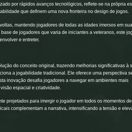
rizado por rápidos avanços tecnológicos, reflete-se na própria e
abilidade que definem uma nova fronteira no design de jogos.
ravoltas, mantendo jogadores de todas as idades imersos em su
se de jogadores que varia de iniciantes a veteranos, este jo
nvolver e entreter.
ção do conceito original, trazendo melhorias significativas à 
ciona a jogabilidade tradicional. Ele oferece uma perspectiva s
 Esta inovação desafia jogadores a navegar em ambientes mais
isão espacial e criatividade.
ente projetados para imergir o jogador em todos os momentos de
cais complementam a narrativa, intensificando a tensão e ele