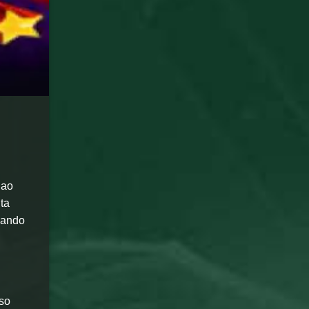
 ao
ta
nando
rso