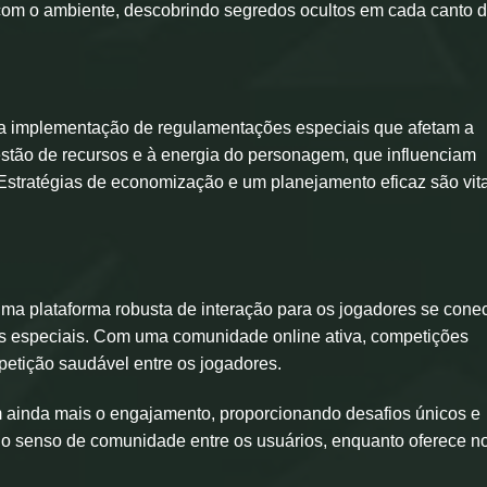
com o ambiente, descobrindo segredos ocultos em cada canto 
 a implementação de regulamentações especiais que afetam a
estão de recursos e à energia do personagem, que influenciam
Estratégias de economização e um planejamento eficaz são vit
uma plataforma robusta de interação para os jogadores se cone
s especiais. Com uma comunidade online ativa, competições
etição saudável entre os jogadores.
m ainda mais o engajamento, proporcionando desafios únicos e
o senso de comunidade entre os usuários, enquanto oferece n