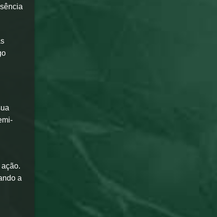
ssência
as
go
sua
emi-
 ação.
vando a