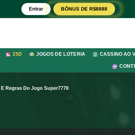
Entrar
BÔNUS DE R$8888
25D
JOGOS DE LOTERIA
CASSINO AO 
CONT
E Regras Do Jogo Super777II