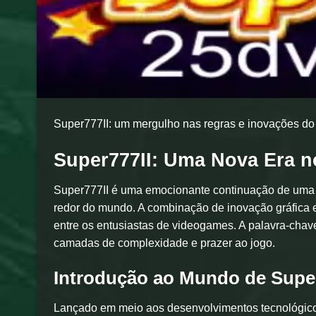
Super777II: um mergulho nas regras e inovações do
Super777II: Uma Nova Era n
Super777II é uma emocionante continuação de uma 
redor do mundo. A combinação de inovação gráfica e 
entre os entusiastas de videogames. A palavra-chave
camadas de complexidade e prazer ao jogo.
Introdução ao Mundo de Super
Lançado em meio aos desenvolvimentos tecnológicos