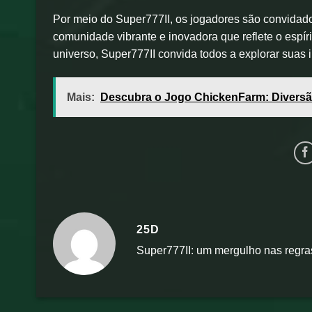
Por meio do Super777II, os jogadores são convidado
comunidade vibrante e inovadora que reflete o espír
universo, Super777II convida todos a explorar suas 
Mais:
Descubra o Jogo ChickenFarm: Diversão
25D
Super777II: um mergulho nas regra