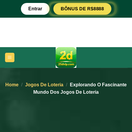
Ir
Entrar
BÔNUS DE R$8888
para
o
conteúdo
Home
/
Jogos De Loteria
/
Explorando O Fascinante
Mundo Dos Jogos De Loteria