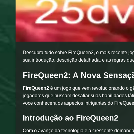
Descubra tudo sobre FireQueen2, o mais recente jo
sua introdução, descrição detalhada, e as regras q
FireQueen2: A Nova Sensaçã
FireQueen2
é um jogo que vem revolucionando o gên
jogadores que buscam desafiar suas habilidades tát
você conhecerá os aspectos intrigantes do FireQuee
Introdução ao FireQueen2
Com o avanço da tecnologia e a crescente demanda p