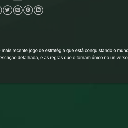
 mais recente jogo de estratégia que está conquistando o mun
escrição detalhada, e as regras que o tornam único no universo