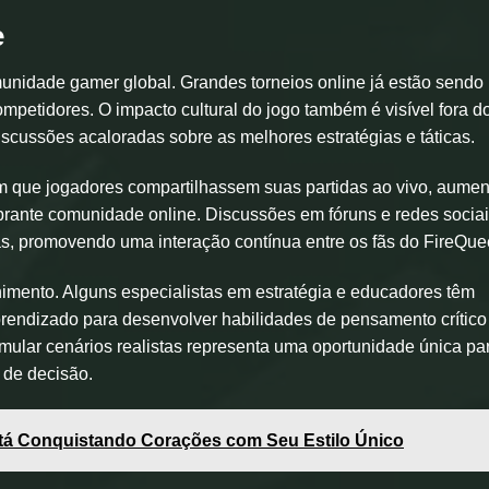
e
nidade gamer global. Grandes torneios online já estão sendo
mpetidores. O impacto cultural do jogo também é visível fora d
scussões acaloradas sobre as melhores estratégias e táticas.
am que jogadores compartilhassem suas partidas ao vivo, aume
brante comunidade online. Discussões em fóruns e redes socia
cas, promovendo uma interação contínua entre os fãs do FireQue
imento. Alguns especialistas em estratégia e educadores têm
rendizado para desenvolver habilidades de pensamento crítico
mular cenários realistas representa uma oportunidade única pa
 de decisão.
tá Conquistando Corações com Seu Estilo Único