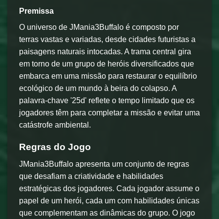
Premissa
O universo de JMania3Buffalo é composto por
terras vastas e variadas, desde cidades futuristas a
paisagens naturais intocadas. A trama central gira
em torno de um grupo de heróis diversificados que
embarca em uma missão para restaurar o equilíbrio
ecológico de um mundo à beira do colapso. A
palavra-chave '25d' reflete o tempo limitado que os
jogadores têm para completar a missão e evitar uma
catástrofe ambiental.
Regras do Jogo
JMania3Buffalo apresenta um conjunto de regras
que desafiam a criatividade e habilidades
estratégicas dos jogadores. Cada jogador assume o
papel de um herói, cada um com habilidades únicas
que complementam as dinâmicas do grupo. O jogo