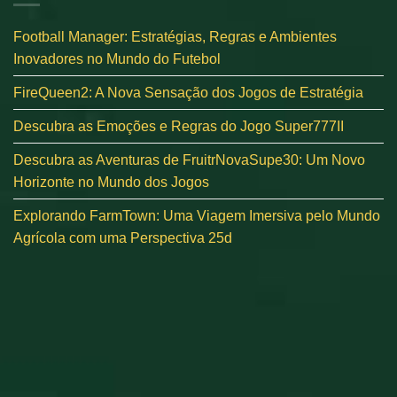
Football Manager: Estratégias, Regras e Ambientes
Inovadores no Mundo do Futebol
FireQueen2: A Nova Sensação dos Jogos de Estratégia
Descubra as Emoções e Regras do Jogo Super777II
Descubra as Aventuras de FruitrNovaSupe30: Um Novo
Horizonte no Mundo dos Jogos
Explorando FarmTown: Uma Viagem Imersiva pelo Mundo
Agrícola com uma Perspectiva 25d