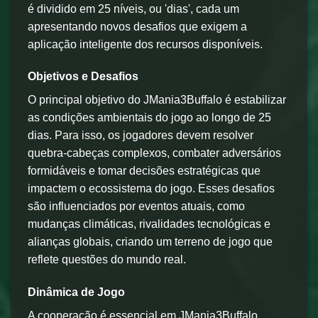
é dividido em 25 níveis, ou 'dias', cada um
apresentando novos desafios que exigem a
aplicação inteligente dos recursos disponíveis.
Objetivos e Desafios
O principal objetivo do JMania3Buffalo é estabilizar
as condições ambientais do jogo ao longo de 25
dias. Para isso, os jogadores devem resolver
quebra-cabeças complexos, combater adversários
formidáveis e tomar decisões estratégicas que
impactem o ecossistema do jogo. Esses desafios
são influenciados por eventos atuais, como
mudanças climáticas, rivalidades tecnológicas e
alianças globais, criando um terreno de jogo que
reflete questões do mundo real.
Dinâmica de Jogo
A cooperação é essencial em JMania3Buffalo.