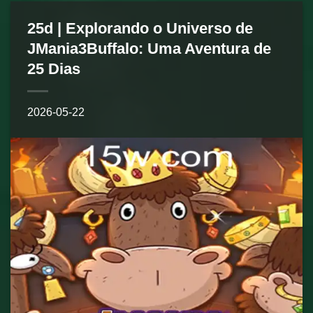
25d | Explorando o Universo de
JMania3Buffalo: Uma Aventura de
25 Dias
2026-05-22