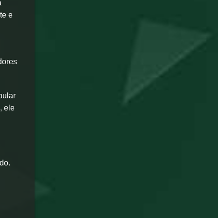
a
te e
dores
pular
, ele
do.