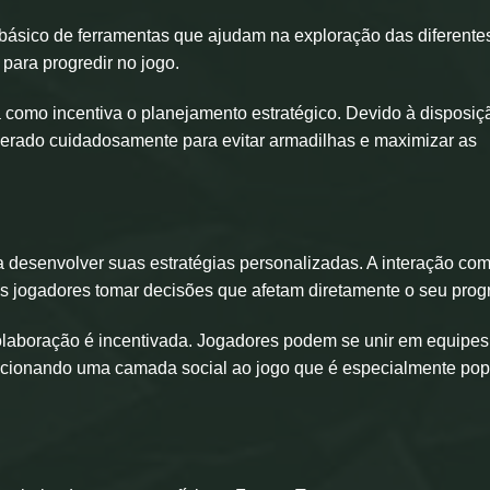
básico de ferramentas que ajudam na exploração das diferente
para progredir no jogo.
 como incentiva o planejamento estratégico. Devido à disposiç
erado cuidadosamente para evitar armadilhas e maximizar as
a desenvolver suas estratégias personalizadas. A interação co
os jogadores tomar decisões que afetam diretamente o seu prog
olaboração é incentivada. Jogadores podem se unir em equipes
dicionando uma camada social ao jogo que é especialmente pop