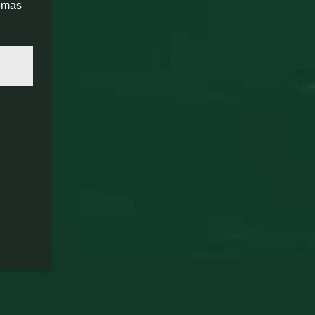
temas