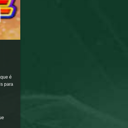
aque é
is para
ue