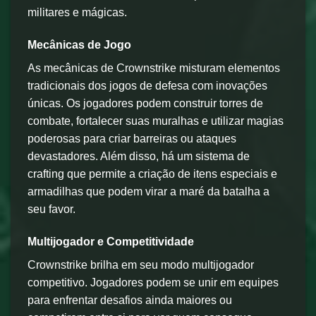
militares e mágicas.
Mecânicas de Jogo
As mecânicas de Crownstrike misturam elementos
tradicionais dos jogos de defesa com inovações
únicas. Os jogadores podem construir torres de
combate, fortalecer suas muralhas e utilizar magias
poderosas para criar barreiras ou ataques
devastadores. Além disso, há um sistema de
crafting que permite a criação de itens especiais e
armadilhas que podem virar a maré da batalha a
seu favor.
Multijogador e Competitividade
Crownstrike brilha em seu modo multijogador
competitivo. Jogadores podem se unir em equipes
para enfrentar desafios ainda maiores ou