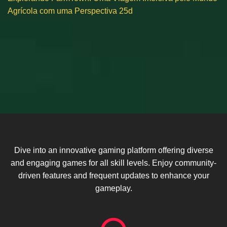
Agrícola com uma Perspectiva 25d
Dive into an innovative gaming platform offering diverse
and engaging games for all skill levels. Enjoy community-
driven features and frequent updates to enhance your
gameplay.