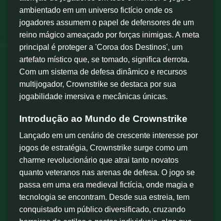
ambientado em um universo fictício onde os
jogadores assumem o papel de defensores de um
reino mágico ameaçado por forças inimigas. A meta
principal é proteger a 'Coroa dos Destinos', um
artefato místico que, se tomado, significa derrota.
Com um sistema de defesa dinâmico e recursos
multijogador, Crownstrike se destaca por sua
jogabilidade imersiva e mecânicas únicas.
Introdução ao Mundo de Crownstrike
Lançado em um cenário de crescente interesse por
jogos de estratégia, Crownstrike surge como um
charme revolucionário que atrai tanto novatos
quanto veteranos nas arenas de defesa. O jogo se
passa em uma era medieval fictícia, onde magia e
tecnologia se encontram. Desde sua estreia, tem
conquistado um público diversificado, cruzando