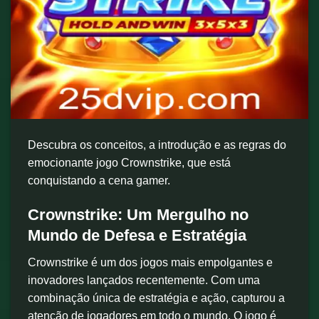
Descubra os conceitos, a introdução e as regras do
emocionante jogo Crownstrike, que está
conquistando a cena gamer.
Crownstrike: Um Mergulho no
Mundo de Defesa e Estratégia
Crownstrike é um dos jogos mais empolgantes e
inovadores lançados recentemente. Com uma
combinação única de estratégia e ação, capturou a
atenção de jogadores em todo o mundo. O jogo é