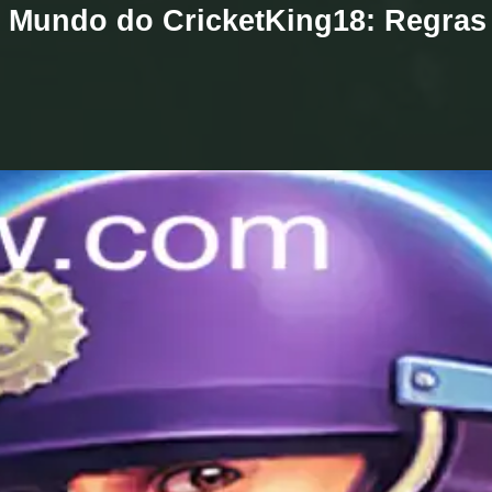
e Mundo do CricketKing18: Regras