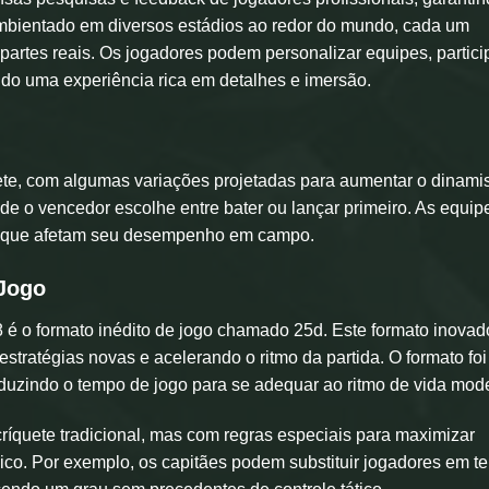
ambientado em diversos estádios ao redor do mundo, cada um
artes reais. Os jogadores podem personalizar equipes, partici
endo uma experiência rica em detalhes e imersão.
uete, com algumas variações projetadas para aumentar o dinam
de o vencedor escolhe entre bater ou lançar primeiro. As equip
os que afetam seu desempenho em campo.
Jogo
 é o formato inédito de jogo chamado 25d. Este formato inovad
stratégias novas e acelerando o ritmo da partida. O formato foi
duzindo o tempo de jogo para se adequar ao ritmo de vida mod
ríquete tradicional, mas com regras especiais para maximizar
ico. Por exemplo, os capitães podem substituir jogadores em 